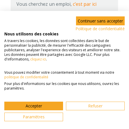
Vous cherchez un emploi,
c’est par ici
Continuer sans accepter
Code postal*
Politique de confidentialité
Nous utilisons des cookies
A travers les cookies, les données sont collectées dans le but de
Nombre d'heures de garde par semaine
personnaliser la publicité, de mesurer l'efficacité des campagnes
publicitaires, analyser l'experience des visiteurs et améliorer notre site.
2h
24h
Les données peuvent être partagées avec Google LLC. Pour plus
d'informations,
cliquez ici
.
13h
Vous pouvez modifier votre consentement à tout moment via notre
Nombre d'enfants à garder
politique de confidentialité
Pour plus d'informations sur les cookies que nous utilisons, ouvrez les
paramètres.
Âge de l'enfant le plus jeune
Accepter
Refuser
Paramètres
Etape suivante