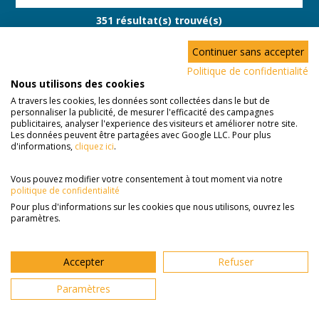
351 résultat(s) trouvé(s)
Continuer sans accepter
Politique de confidentialité
Nous utilisons des cookies
Liste des offres de
A travers les cookies, les données sont collectées dans le but de
garde d'enfants
personnaliser la publicité, de mesurer l'efficacité des campagnes
publicitaires, analyser l'experience des visiteurs et améliorer notre site.
Les données peuvent être partagées avec Google LLC. Pour plus
d'informations,
cliquez ici
.
Pitchoune à garder
Ref. WA
3h/semaine h /
Vous pouvez modifier votre consentement à tout moment via notre
semaine
politique de confidentialité
Pour plus d'informations sur les cookies que nous utilisons, ouvrez les
A partir du 1
1 enfant(s) et 4
paramètres.
septembre 2026
ans
Aix-En-Provence
Accepter
Refuser
Voir l'offre
Paramètres