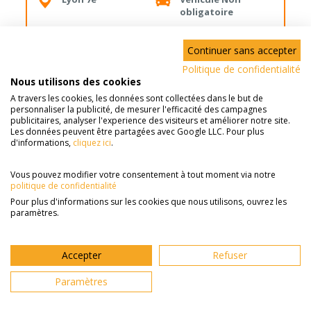
obligatoire
Continuer sans accepter
Assadia Lyon : garde d’enfants à Lyon
Politique de confidentialité
(69007)
Nous utilisons des cookies
44, rue de l'Université,
A travers les cookies, les données sont collectées dans le but de
personnaliser la publicité, de mesurer l'efficacité des campagnes
publicitaires, analyser l'experience des visiteurs et améliorer notre site.
Ouvert du lundi au vendredi de 9h30 à
Les données peuvent être partagées avec Google LLC. Pour plus
12h30 et de 13h30 à 18h30; Le samedi de
d'informations,
cliquez ici
.
9h30 à 12h30
Vous pouvez modifier votre consentement à tout moment via notre
politique de confidentialité
11
offre(s) d'emploi
dans cette agence
Pour plus d'informations sur les cookies que nous utilisons, ouvrez les
paramètres.
Voir toutes les annonces de cette agence
Accepter
Refuser
Description du poste
Paramètres
Chez Assadia, nous simplifions la vie des parents
et le quotidien de nos intervenants grâce à un