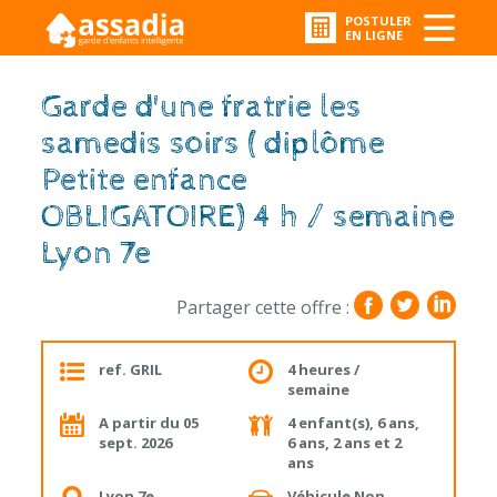
POSTULER
EN LIGNE
Garde d'une fratrie les
samedis soirs ( diplôme
Petite enfance
OBLIGATOIRE) 4 h / semaine
Lyon 7e
Partager cette offre :
ref. GRIL
4 heures /
semaine
A partir du 05
4 enfant(s), 6 ans,
sept. 2026
6 ans, 2 ans et 2
ans
Lyon 7e
Véhicule Non